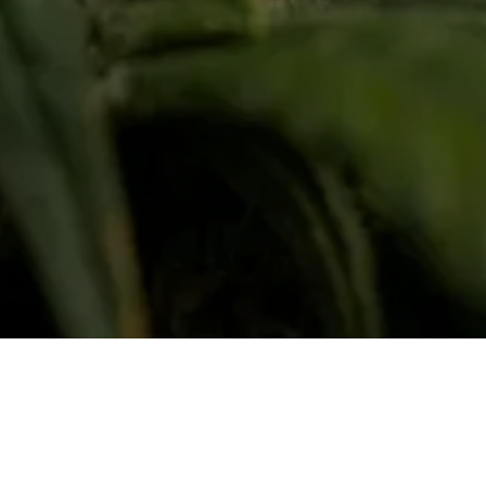
jederzeit
Copyright ©Dolphin Gang Social Club
D