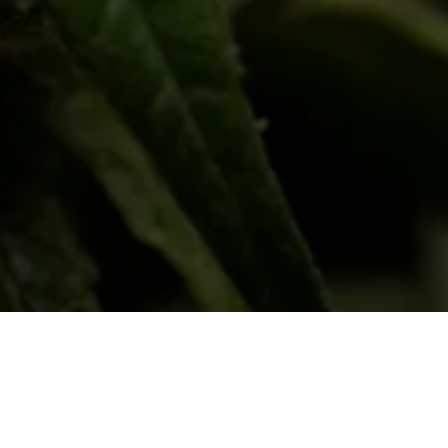
s
•
Nutzungsbedingungen
•
Privacy Policy
ch
- Erstellen Sie eine
kostenlose Website