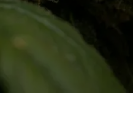
Home
•
Über un
eutsch
Unterstützt dur