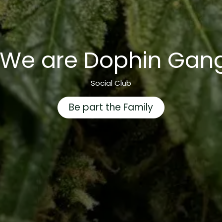
We are Dophin Gan
Social Club
Be part the Family
Sie uns an
(612) 404-789