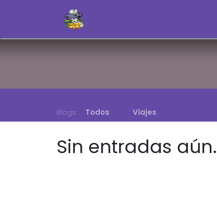
Ir al contenido
Inicio
Nosotros Us
Blogs:
Todos
Viajes
Sin entradas aún.