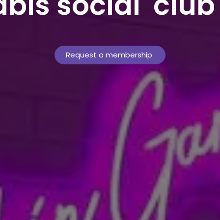
bis social club
Request a membership